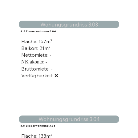
Wohungsgrundriss 3.03
4.5 Zimmerwohnung 3.04
Fläche: 157
m²
Balkon: 21m²
Nettomiete: -
NK akonto: -
Bruttomiete: -
Verfügbarkeit: ❌
Wohnungsgrundriss 3.04
5.5 Zimmerwohnung 3.05
Fläche: 133
m²