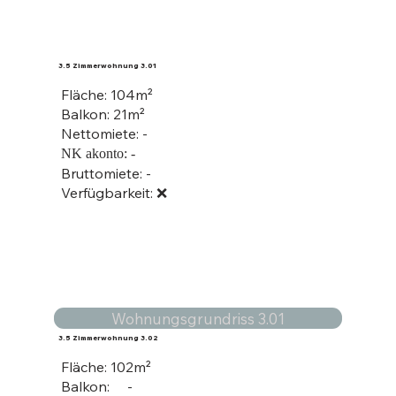
3.5 Zimmerwohnung 3.01
Fläche: 104
m²
Balkon: 21m²
Nettomiete: -
NK akonto: -
Bruttomiete: -
Verfügbarkeit: ❌
Wohnungsgrundriss 3.01
3.5 Zimmerwohnung 3.02
Fläche: 102
m²
Balkon: -